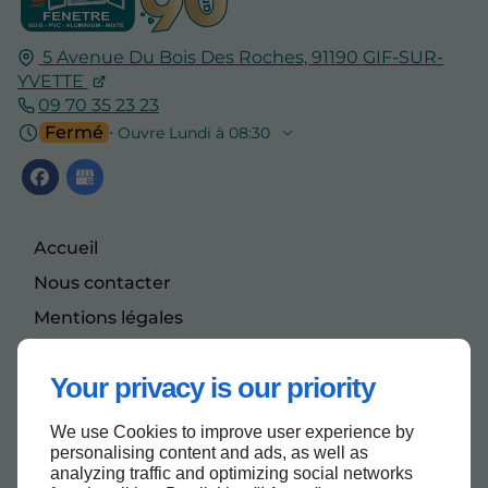
5 Avenue Du Bois Des Roches,
91190
GIF-SUR-
YVETTE
09 70 35 23 23
Fermé
⋅ Ouvre Lundi à 08:30
Accueil
Nous contacter
Mentions légales
Plan du site
Your privacy is our priority
We use Cookies to improve user experience by
Haut de page
personalising content and ads, as well as
analyzing traffic and optimizing social networks