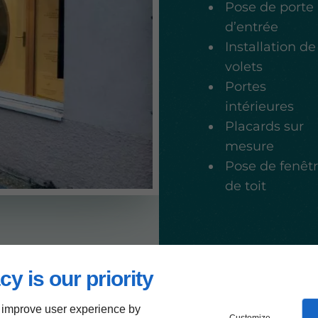
Pose de porte
d’entrée
Installation de
volets
Portes
intérieures
Placards sur
mesure
Pose de fenêt
de toit
cy is our priority
Périmètre
 improve user experience by