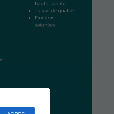
haute qualité
Travail de qualité
Finitions
soignées
re