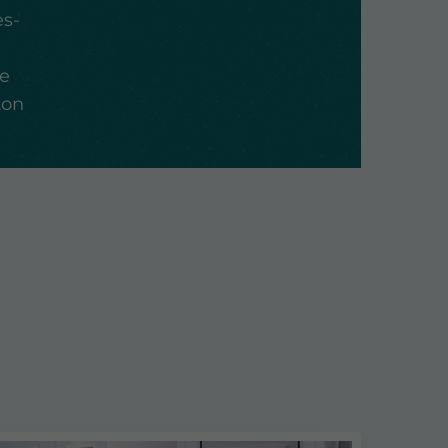
ès-
le
ton