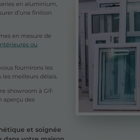
iseries en aluminium,
urer d’une finition
mmes en mesure de
ntérieures ou
 vous fournirons les
les meilleurs délais.
tre showroom à Gif-
un aperçu des
thétique et soignée
lu dans votre maison