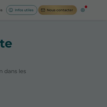
és
Infos utiles
Nous contacter
xte
m dans les