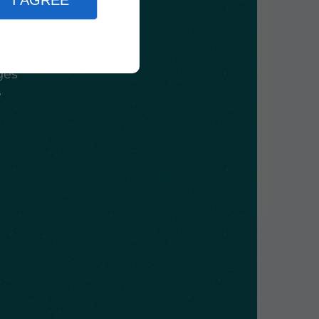
our
I AGREE
tés
ges
e