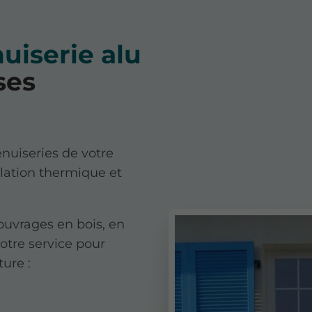
uiserie alu
ses
enuiseries de votre
olation thermique et
ouvrages en bois, en
tre service pour
ture :