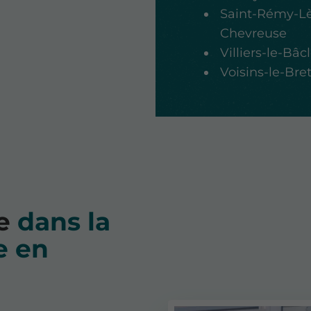
Saint-Rémy-L
Chevreuse
Villiers-le-Bâc
Voisins-le-Bre
ce
dans la
e en