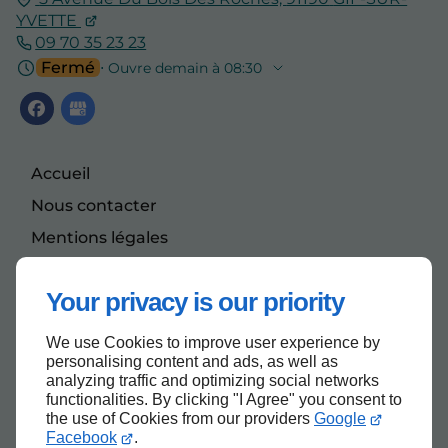
YVETTE
09 70 35 23 23
Fermé
⋅ Ouvre demain à 08:30
Accueil
Nous contacter
Mentions légales
Plan du site
Your privacy is our priority
We use Cookies to improve user experience by
Haut de page
personalising content and ads, as well as
analyzing traffic and optimizing social networks
functionalities. By clicking "I Agree" you consent to
the use of Cookies from our providers
Google
Facebook
.