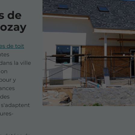
s de
Nozay
es de toit
ntes
ans la ville
ion
pour y
mances
 des
 s'adaptent
tures-