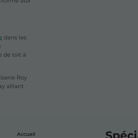
onforme aux
e
dans les
e
 de toit à
iserie Roy
y alliant
Spéci
Accueil