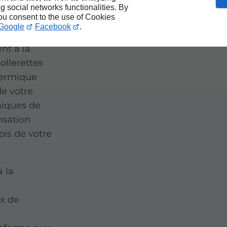
Nozay
ng social networks functionalities. By
you consent to the use of Cookies
Google
Facebook
.
nd de la
nt à la
ollerettes
hermique
de votre
niques de
nsation
ois de votre
à la
x de