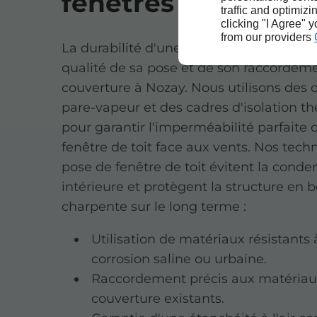
fenêtres de toit à 
traffic and optimizi
clicking "I Agree" 
from our providers
La durabilité d'une fenêtre de toit dépe
qualité de sa pose et de son raccordeme
couverture à Nozay. Nous utilisons des c
pare-vapeur et des cadres d'isolation t
pour garantir l'imperméabilité parfaite 
fenêtre de toit face aux vents. Nos tech
pose de fenêtre de toit évitent la conde
intérieure et protègent la structure en b
charpente sur le long terme :
Utilisation de matériaux résistants 
corrosion saline ou urbaine.
Raccordement précis aux matériau
couverture existants.