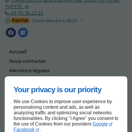
5 Avenue Du Bois Des Roches,
91190
GIF-SUR-
YVETTE
09 70 35 23 23
Fermé
⋅ Ouvre demain à 08:30
Accueil
Nous contacter
Mentions légales
Plan du site
Your privacy is our priority
We use Cookies to improve user experience by
Haut de page
personalising content and ads, as well as
analyzing traffic and optimizing social networks
functionalities. By clicking "I Agree" you consent to
the use of Cookies from our providers
Google
Facebook
.